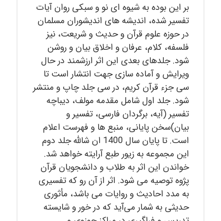
بر این بوده به شیوه ای نو و سبکی روان آیات
تفسیر شده، اندیشه های اندیشوران مسلمان
در حوزه علوم قرآن و حدیث و شریعت، نیز
فلسفه، کلام، عرفان و اخلاق بیان و روشن
شود. جلدهای بعدی این اثر ارزشمند در حال
ویرایش و آماده سازی جهت انتشار است تا
سی جزء قرآن کریم، در سی جلد چاپ و منتشر
شود. جلد اول شامل مقدمه مولف، دیباچه
تفسیر (آیه، برگردان فارسی، تفسیر و
بیان)سخن پایانی، منبع ها و فهرست اعلام
است. تا پایان سال 1400 ان شالله جلد دوم
این مجموعه به زیور طبع آرایته خواهد شد.
خواندن این اثر به طلاب و دانشجویان قرآن
پژوه توصیه می شود. اثر از آن رو که تفسیری
به مدد احادیث و روایات می باشد، مأثوری
حدیثی به شمار می‌آید که در خور و شایسته
تدریس و فراگیری در مراکز حوزوی و