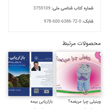
شماره کتاب شناسی ملی:
3755109
شابک:
0-72-6386-600-978
محصولات مرتبط
وینیلی چرا مریضه؟
بازاریابی بیمه