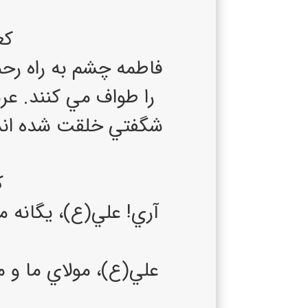
كع
فاطمه چشم به راه رحم
را طواف مي كنند. عر
شگفتي خلقت شده اند،”د
ك
آري! علي(ع)، يگانه م
علي(ع)، مولاي ما و 