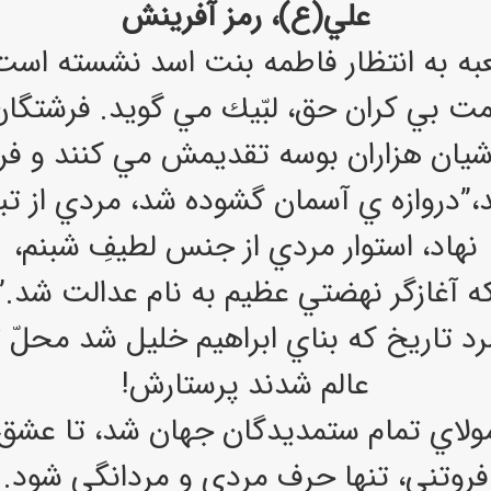
علي(ع)، رمز آفرينش
به به انتظار فاطمه بنت اسد نشسته است
ت بي كران حق، لبّيك مي گويد. فرشتگان
شيان هزاران بوسه تقديمش مي كنند و ف
روازه ي آسمان گشوده شد، مردي از تبار 
نهاد، استوار مردي از جنس لطيفِ شبنم،
ه آغازگر نهضتي عظيم به نام عدالت شد.”
رد تاريخ كه بناي ابراهيم خليل شد محلّ ت
عالم شدند پرستارش!
مولاي تمام ستمديدگان جهان شد، تا عشق
فروتني، تنها حرف مردي و مردانگي شود.