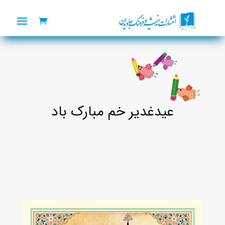
عیدغدیر خم مبارک باد