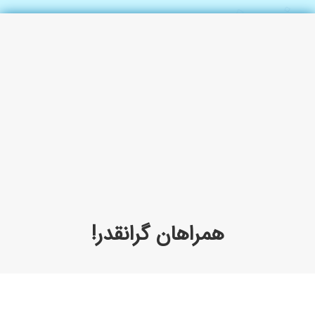
همراهان گرانقدر!
ايده‌های نو، نظرات و انتقادات سازنده شما خوبان را
با شادمانی و افتخار پذيرا هستيم.