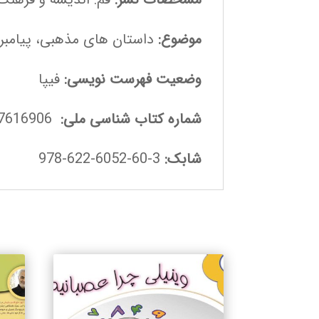
موضوع:
داستان های مذهبی، پیامبر 
وضعیت فهرست نویسی:
فیپا
شماره کتاب شناسی ملی:
7616906
شابک:
3-60-6052-622-978