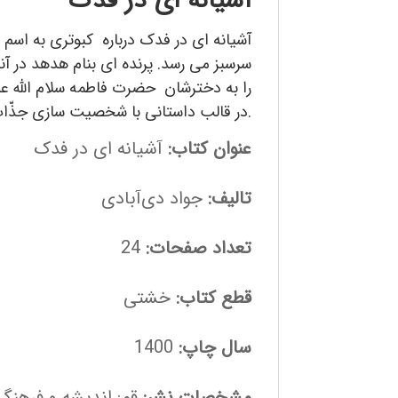
آشیانه‌ ای در فدک
آشیانه ای در فدک درباره کبوتری به اسم
سرسبز می رسد. پرنده ای بنام هدهد در آن
را به دخترشان حضرت فاطمه سلام الله عل
در قالب داستانی با شخصیت سازی جذّاب کودکانه و کوتاه با تصویرسازی و گرافیکی زیبا و تأثیرگذار به تبیین این موضوع مهم تاریخ اسلام بپردازد.
عنوان کتاب:
آشیانه‌ ای در فدک
تالیف:
جواد دی‌آبادی
تعداد صفحات:
24
قطع کتاب:
خشتی
سال چاپ:
1400
مشخصات نشر:
قم: اندیشه و فرهنگ جا